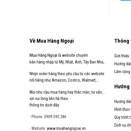
Về Mua Hàng Ngoại
Thông 
Mua Hàng Ngoại
là website chuyên
Giới thiệu
bán hàng nhập từ Mỹ, Nhật, Anh, Tây Ban Nha,..
Hướng dẫ
Làm cộng 
Nhận order hàng theo yêu cầu từ các website
nổi tiếng như
Amazon
,
Costco
,
Walmart
,...
Hướng 
Mọi nhu cầu mua hàng hay thắc mắc, tư vấn,...
xin vui lòng liên hệ theo
Hướng dẫn
thông tin dưới đây:
Hình thức
- Phone: 0909.595.286
Quy trình 
Dịch vụ c
- Website:
www.muahangngoai.vn