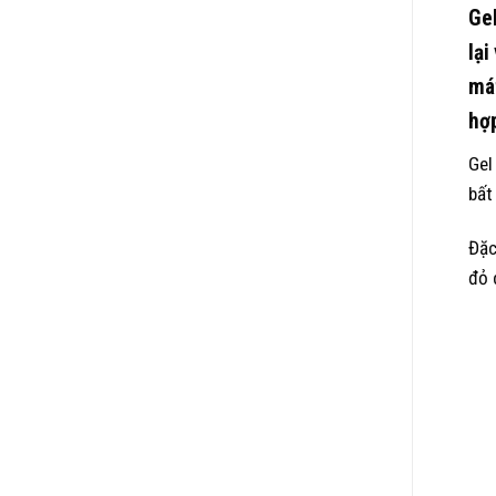
Gel
lại
mát
hợp
Gel
bất
Đặc
đỏ 