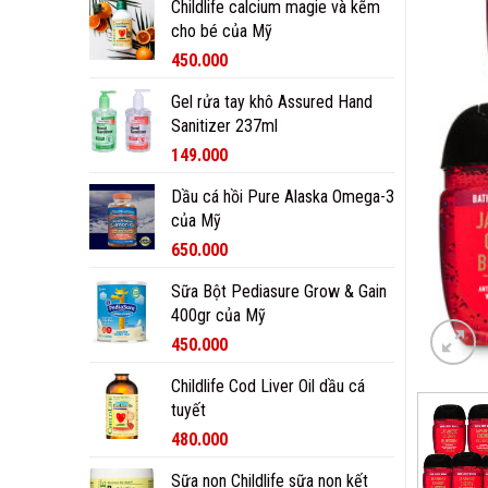
Childlife calcium magie và kẽm
cho bé của Mỹ
450.000
Gel rửa tay khô Assured Hand
Sanitizer 237ml
149.000
Dầu cá hồi Pure Alaska Omega-3
của Mỹ
650.000
Sữa Bột Pediasure Grow & Gain
400gr của Mỹ
450.000
Childlife Cod Liver Oil dầu cá
tuyết
480.000
Sữa non Childlife sữa non kết