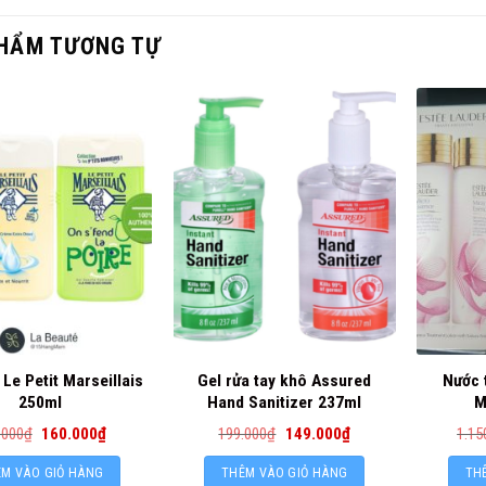
HẨM TƯƠNG TỰ
Le Petit Marseillais
Gel rửa tay khô Assured
Nước 
250ml
Hand Sanitizer 237ml
M
.000
₫
160.000
₫
199.000
₫
149.000
₫
1.15
M VÀO GIỎ HÀNG
THÊM VÀO GIỎ HÀNG
TH