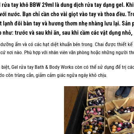
 rửa tay khô BBW 29ml là dung dịch rửa tay dạng gel. Kh
 với nước. Bạn chỉ cần cho vài giọt vào tay và thoa đều. 
 lạnh đôi bàn tay và hương thơm nhẹ nhàng lưu lại. Sản
 như: trước và sau khi ăn, sau khi cầm các vật dụng nhỏ,
 dưỡng ẩm và có các hạt diệt khuẩn bên trong. Chai được thiết kế 
 cứ nơi nào. Phù hợp với nhân viên văn phòng hoặc những người thư
 biệt, Gel rửa tay Bath & Body Works còn có thể sử dụng để trị các
do côn trùng cắn, giảm cảm giác ngứa ngáy khó chịu.