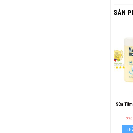
SẢN P
Sữa Tắm 
220
THÊ