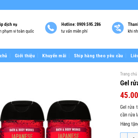
ip dịch vụ
Hotline: 0909.595.286
Than
n phạm vi toàn quốc
tư vấn miễn phí
khi n
 chủ
Giới thiệu
Khuyến mãi
Ship hàng theo yêu cầu
Liê
Trang chủ
Gel rử
45.0
Gel rửa 
cần rửa l
Hàng tặn
Gel rửa 