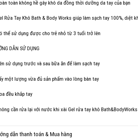
oàn toàn không hề gây khô da đồng thời dưỡng da tay của bạn
el Rửa Tay Khô Bath & Body Works giúp làm sạch tay 100%, diệt kh
ó thể sử dụng được cho trẻ nhỏ từ 3 tuổi trở lên
ỚNG DẪN SỬ DỤNG
ên sử dụng trước và sau bữa ăn để làm sạch tay
ấy một lượng vừa đủ sản phẩm vào lòng bàn tay
oa đều khắp tay
hông cần rửa lại với nước khi xài Gel rửa tay khô Bath&BodyWorks
ớng dẫn thanh toán & Mua hàng