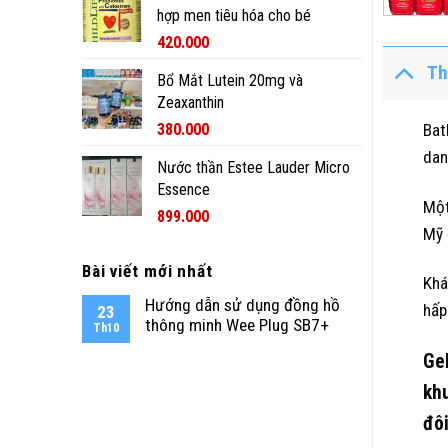
hợp men tiêu hóa cho bé
420.000
Th
Bổ Mắt Lutein 20mg và
Zeaxanthin
380.000
Bat
dan
Nước thần Estee Lauder Micro
Essence
Một
899.000
Mỹ 
Bài viết mới nhất
Khá
Hướng dẫn sử dụng đồng hồ
hấp
23
thông minh Wee Plug SB7+
Th10
Gel
khu
đôi