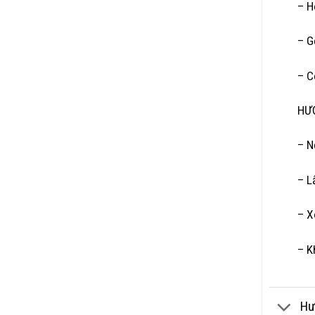
– H
– G
– C
HƯ
– N
– L
– X
– K
Hư