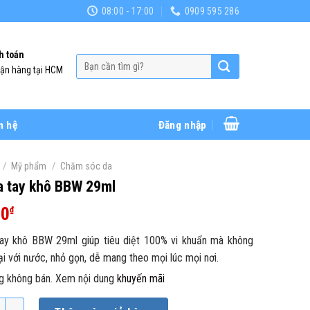
08:00 - 17:00
0909 595 286
h toán
Tìm
hận hàng tại HCM
kiếm:
n hệ
Đăng nhập
/
/
Mỹ phẩm
Chăm sóc da
a tay khô BBW 29ml
00
₫
tay khô BBW 29ml giúp tiêu diệt 100% vi khuẩn mà không
ại với nước, nhỏ gọn, dễ mang theo mọi lúc mọi nơi.
g không bán. Xem nội dung
khuyến mãi
tay khô BBW 29ml số lượng