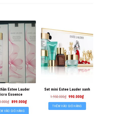
thần Estee Lauder
Set mini Estee Lauder xanh
icro Essence
1.950.000
₫
990.000
₫
0.000
₫
899.000
₫
THÊM VÀO GIỎ HÀNG
ÊM VÀO GIỎ HÀNG