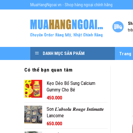
Skip
MuaHangNgoai.vn - Shop hàng ngoại chính hãng
to
content
Sh
trê
DANH MỤC SẢN PHẨM
Trang
Có thể bạn quan tâm
Kẹo Dẻo Bổ Sung Calcium
Gummy Cho Bé
450.000
Son 𝑳'𝒂𝒃𝒔𝒐𝒍𝒖 𝑹𝒐𝒖𝒈𝒆 𝑰𝒏𝒕𝒊𝒎𝒂𝒕𝒕𝒆
Lancome
650.000