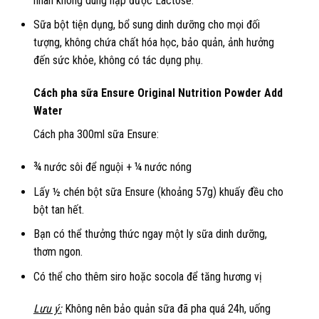
nhân không dung nạp được Lactose.
Sữa bột tiện dụng, bổ sung dinh dưỡng cho mọi đối
tượng, không chứa chất hóa học, bảo quản, ảnh hưởng
đến sức khỏe, không có tác dụng phụ.
Cách pha sữa Ensure Original Nutrition Powder Add
Water
Cách pha 300ml sữa Ensure:
¾ nước sôi để nguội + ¼ nước nóng
Lấy ½ chén bột sữa Ensure (khoảng 57g) khuấy đều cho
bột tan hết.
Bạn có thể thưởng thức ngay một ly sữa dinh dưỡng,
thơm ngon.
Có thể cho thêm siro hoặc socola để tăng hương vị
Lưu ý:
Không nên bảo quản sữa đã pha quá 24h, uống