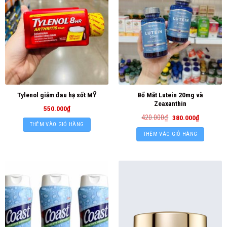
Bổ Mắt Lutein 20mg và
Tylenol giảm đau hạ sốt MỸ
Zeaxanthin
550.000
₫
420.000
₫
380.000
₫
THÊM VÀO GIỎ HÀNG
THÊM VÀO GIỎ HÀNG